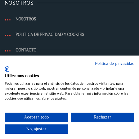
NOSOTROS
NOSOTROS
POLITICA DE PRIVACIDAD Y COOKIES
CONTACTO
Política de privacidad
Utilizamos cookies
Podemos utilizarlas para el análisis de los datos de nuestros visitantes, para
mejorar nuestro sitio web, mostrar contenido personalizado y brindarle una
excelente experiencia en el sitio web. Para obtener más información sobre las
cookies que utilizamos, abre los ajustes.
© CERRAJERÍA Y ALUMINIO "EL CAMPANO. TODOS LOS DERECHOS
RESERVADORS. DISEÑADO POR
ISYTEC.ES
.
Aceptar todo
Rechazar
Arriba
No, ajustar